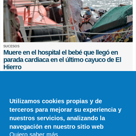
SUCESOS
Muere en el hospital el bebé que llegó en
parada cardiaca en el último cayuco de El
Hierro
EFE
0 COMENTARIOS
Utilizamos cookies propias y de
terceros para mejorar su experiencia y
nuestros servicios, analizando la
navegación en nuestro sitio web
Quiero saber más
© SIROCO INFORMACIÓN SL | Tel. 828 081 655 | Móvil y WhatsApp 606 845