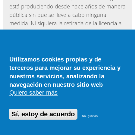
está produciendo desde hace años de manera
pública sin que se lleve a cabo ninguna
medida. Ni siquiera la retirada de la licencia a
esos puestos.
“La venta ilegal ha aumentado
exponencialmente, ya es una invasión”
Utilizamos cookies propias y de
terceros para mejorar su experiencia y
Además, la presidenta de ALVA, Lucía Beneito,
nuestros servicios, analizando la
también advierte de la presencia de otros
navegación en nuestro sitio web
productos sin vigilancia. “Tú no puedes poner
Quiero saber más
la marca Lanzarote en cosas que no lo son.
Empezando por ahí”, subraya. En su opinión, si
Sí, estoy de acuerdo
las administraciones “quisieran de verdad
No, gracias
proteger la artesanía, no se trata solo de dar
subvenciones o de hacer ferias”, sino de