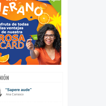
NIÓN
“Sapere aude”
Ana Carrasco