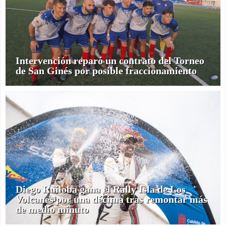
Intervención reparó un contrato del Torneo
de San Ginés por posible fraccionamiento
Diego Ruiloba gana el Rally Isla de Los
Volcanes por una décima tras remontar más
de medio minuto