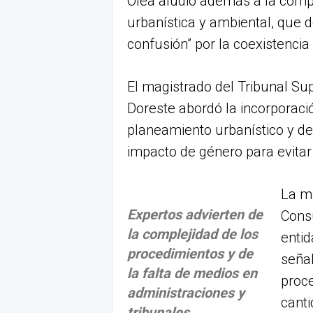
Olea aludió además a la compl
urbanística y ambiental, que 
confusión” por la coexistencia
El magistrado del Tribunal Sup
Doreste abordó la incorporaci
planeamiento urbanístico y de
impacto de género para evitar
La m
Expertos advierten de
Consu
la complejidad de los
entid
procedimientos y de
señal
la falta de medios en
proc
administraciones y
canti
tribunales