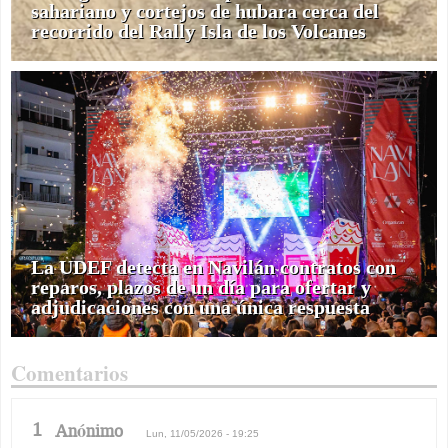
sahariano y cortejos de hubara cerca del
recorrido del Rally Isla de los Volcanes
La UDEF detecta en Navilán contratos con
reparos, plazos de un día para ofertar y
adjudicaciones con una única respuesta
Comentarios
1
Anónimo
Lun, 11/05/2026 - 19:25