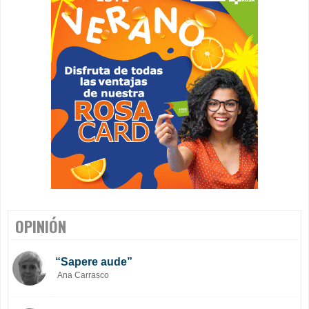
OPINIÓN
“Sapere aude”
Ana Carrasco