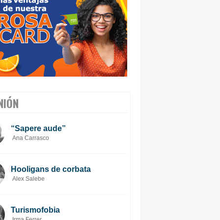
NIÓN
“Sapere aude”
Ana Carrasco
Hooligans de corbata
Alex Salebe
Turismofobia
Irma Ferrer