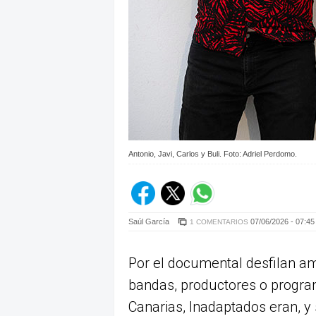
Antonio, Javi, Carlos y Buli. Foto: Adriel Perdomo.
Saúl García
07/06/2026 - 07:45
1 COMENTARIOS
Por el documental desfilan a
bandas, productores o program
Canarias, Inadaptados eran, y