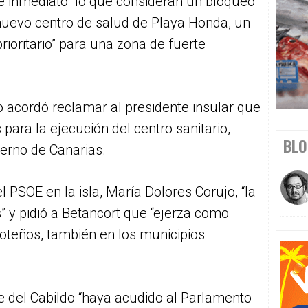
de inmediato” lo que consideran un bloqueo
l nuevo centro de salud de Playa Honda, un
rioritario” para una zona de fuerte
do acordó reclamar al presidente insular que
s para la ejecución del centro sanitario,
BLO
ierno de Canarias.
l PSOE en la isla, María Dolores Corujo, “la
s” y pidió a Betancort que “ejerza como
roteños, también en los municipios
te del Cabildo “haya acudido al Parlamento