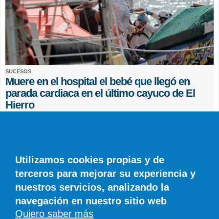
SUCESOS
Muere en el hospital el bebé que llegó en
parada cardiaca en el último cayuco de El
Hierro
EFE
0 COMENTARIOS
Utilizamos cookies propias y de
terceros para mejorar su experiencia y
nuestros servicios, analizando la
navegación en nuestro sitio web
Quiero saber más
© SIROCO INFORMACIÓN SL | Tel. 828 081 655 | Móvil y WhatsApp 606 845