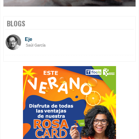
BLOGS
Eje
Saúl García