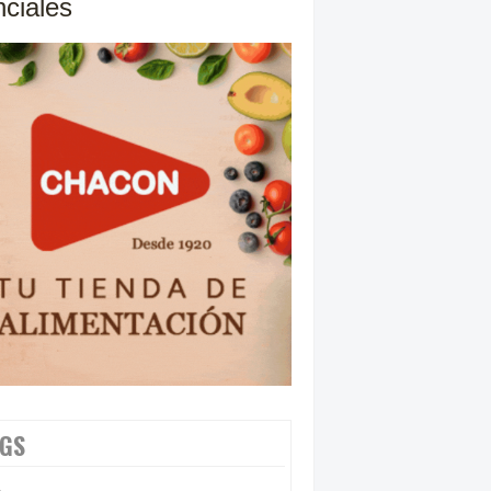
nciales
GS