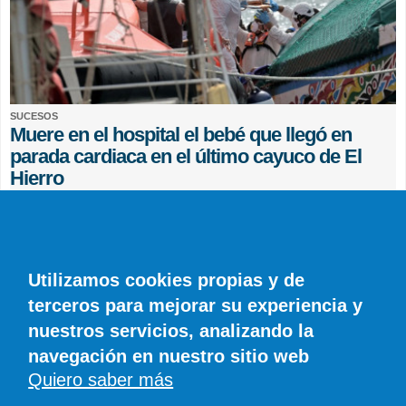
SUCESOS
Muere en el hospital el bebé que llegó en
parada cardiaca en el último cayuco de El
Hierro
EFE
0 COMENTARIOS
Utilizamos cookies propias y de
terceros para mejorar su experiencia y
nuestros servicios, analizando la
navegación en nuestro sitio web
Quiero saber más
© SIROCO INFORMACIÓN SL | Tel. 828 081 655 | Móvil y WhatsApp 606 845
886 |
info@diariodelanzarote.com