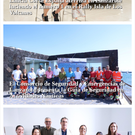
Lancia Corse España aterriza en Lanzarote
luciendo el número 1 en el Rally Isla de Los
Volcanes
El Consorcio de Seguridad y Emergencias de
Lanzarote presenta la Guía de Seguridad en
Actividades Náuticas