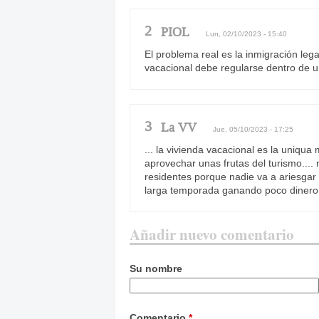
2
PIOL
Lun, 02/10/2023 - 15:40
El problema real es la inmigración leg
vacacional debe regularse dentro de u
3
La VV
Jue, 05/10/2023 - 17:25
... la vivienda vacacional es la uniq
aprovechar unas frutas del turismo....
residentes porque nadie va a ariesgar
larga temporada ganando poco dinero.
Añadir nuevo comentario
Su nombre
Comentario
*