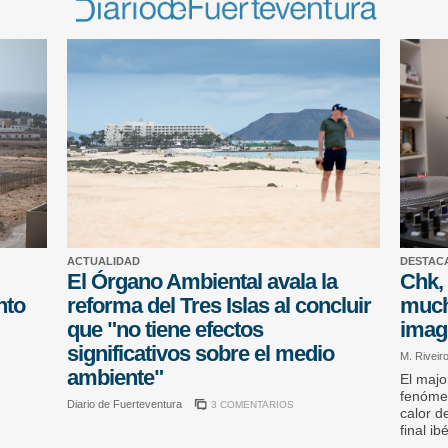
ACTUALIDAD
DESTAC
El Órgano Ambiental avala la
Chk, 
nto
reforma del Tres Islas al concluir
much
que "no tiene efectos
imag
significativos sobre el medio
M. Riveir
ambiente"
El majo
fenómen
Diario de Fuerteventura
3 COMENTARIOS
calor d
final i