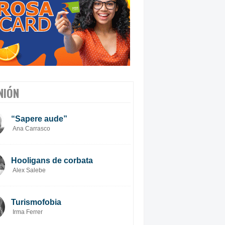
NIÓN
“Sapere aude”
Ana Carrasco
Hooligans de corbata
Alex Salebe
Turismofobia
Irma Ferrer