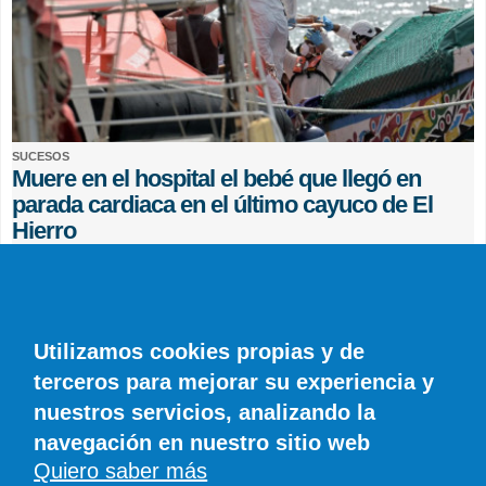
SUCESOS
Muere en el hospital el bebé que llegó en
parada cardiaca en el último cayuco de El
Hierro
EFE
0 COMENTARIOS
Utilizamos cookies propias y de
terceros para mejorar su experiencia y
nuestros servicios, analizando la
navegación en nuestro sitio web
Quiero saber más
© SIROCO INFORMACIÓN SL | Tel. 828 081 655 | Móvil y WhatsApp 606 845
886 |
info@diariodelanzarote.com