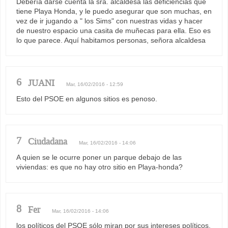
Debería darse cuenta la sra. alcaldesa las deficiencias que
tiene Playa Honda, y le puedo asegurar que son muchas, en
vez de ir jugando a " los Sims" con nuestras vidas y hacer
de nuestro espacio una casita de muñecas para ella. Eso es
lo que parece. Aquí habitamos personas, señora alcaldesa
6
JUANI
Mar, 16/02/2016 - 12:59
Esto del PSOE en algunos sitios es penoso.
7
Ciudadana
Mar, 16/02/2016 - 14:06
A quien se le ocurre poner un parque debajo de las
viviendas: es que no hay otro sitio en Playa-honda?
8
Fer
Mar, 16/02/2016 - 14:06
los políticos del PSOE sólo miran por sus intereses políticos,