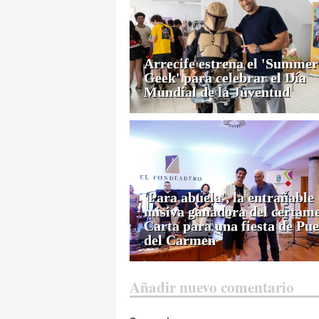
Arrecife estrena el 'Summer
Geek' para celebrar el Día
Mundial de la Juventud
'Para abuela', la entrañable
misiva ganadora del certam
Carta para una fiesta de Pue
del Carmen
Añadir nuevo comentario