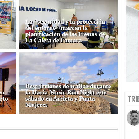
La "seguridad y la protección
del entorno" marcan la
planificación de las Fiestas de
La Caleta de Famara
Restricciones de tráfico durante
en
la Haría Music Run Night este
TRI
rto
sábado en Arrieta y Punta
Mujeres