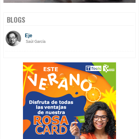
BLOGS
Eje
Saúl García