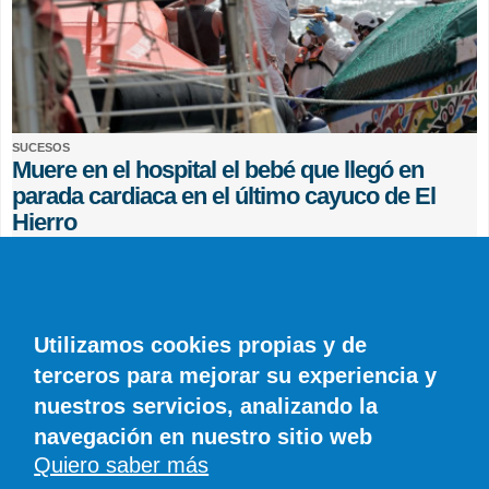
SUCESOS
Muere en el hospital el bebé que llegó en
parada cardiaca en el último cayuco de El
Hierro
EFE
0 COMENTARIOS
Utilizamos cookies propias y de
terceros para mejorar su experiencia y
nuestros servicios, analizando la
navegación en nuestro sitio web
Quiero saber más
© SIROCO INFORMACIÓN SL | Tel. 828 081 655 | Móvil y WhatsApp 606 845
886 |
info@diariodelanzarote.com