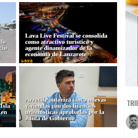
Lava Live Festival se consolida
ado
como atractivo turístico y
cio
agente dinamizador de la
economía de Lanzarote
Arrecife autoriza cinco nuevas
TRI
Isla
viviendas con dos licencias
 en
urbanísticas aprobadas por la
Junta de Gobierno