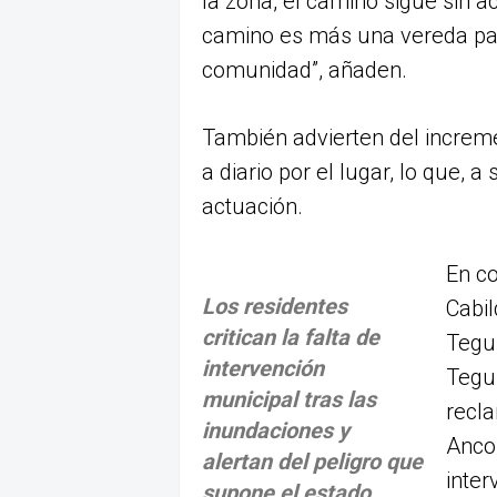
la zona, el camino sigue sin 
camino es más una vereda par
comunidad”, añaden.
También advierten del incremen
a diario por el lugar, lo que, 
actuación.
En co
Los residentes
Cabi
critican la falta de
Tegui
intervención
Tegui
municipal tras las
recl
inundaciones y
Anco
alertan del peligro que
inter
supone el estado