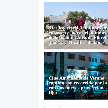
Tías invierte 1,3 millones de
euros en renovar el alumbr
de la avenida Alcalde Floren
Suárez y 31 calles aledañas
Cine Ambulante de Verano
continúa su recorrido por la 
con dos nuevas proyecciones
Uga