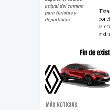
actual del camino
“Est
para turistas y
concl
deportistas
la si
insti
MÁS NOTICIAS