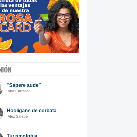
NIÓN
“Sapere aude”
Ana Carrasco
Hooligans de corbata
Alex Salebe
Turismofobia