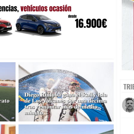
TRI
Diego Ruiloba gana el Rally Isla
rato
de Los Volcanes por una décima
tras remontar más de medio
minuto