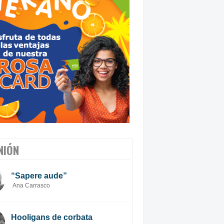
NIÓN
“Sapere aude”
Ana Carrasco
Hooligans de corbata