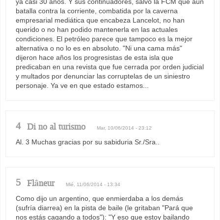
ya casi 30 años. Y sus continuadores, salvo la FCM que aún
batalla contra la corriente, combatida por la caverna
empresarial mediática que encabeza Lancelot, no han
querido o no han podido mantenerla en las actuales
condiciones. El petróleo parece que tampoco es la mejor
alternativa o no lo es en absoluto. "Ni una cama más"
dijeron hace años los progresistas de esta isla que
predicaban en una revista que fue cerrada por orden judicial
y multados por denunciar las corruptelas de un siniestro
personaje. Ya ve en que estado estamos...
4
Di no al turismo
Mar, 10/06/2014 - 23:12
Al. 3 Muchas gracias por su sabiduria Sr./Sra..
5
Flâneur
Mié, 11/06/2014 - 13:34
Como dijo un argentino, que enmierdaba a los demás
(sufría diarrea) en la pista de baile (le gritaban "Pará que
nos estás cagando a todos"): "Y eso que estoy bailando