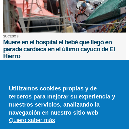
SUCESOS
Muere en el hospital el bebé que llegó en
parada cardiaca en el último cayuco de El
Hierro
EFE
0 COMENTARIOS
Utilizamos cookies propias y de
terceros para mejorar su experiencia y
nuestros servicios, analizando la
navegación en nuestro sitio web
Quiero saber más
© SIROCO INFORMACIÓN SL | Tel. 828 081 655 | Móvil y WhatsApp 606 845
886 |
info@diariodelanzarote.com