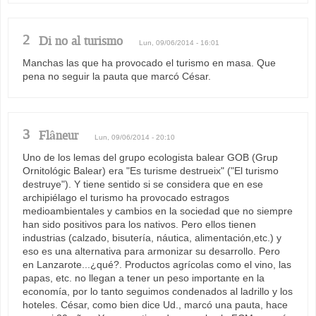
2
Di no al turismo
Lun, 09/06/2014 - 16:01
Manchas las que ha provocado el turismo en masa. Que
pena no seguir la pauta que marcó César.
3
Flâneur
Lun, 09/06/2014 - 20:10
Uno de los lemas del grupo ecologista balear GOB (Grup
Ornitológic Balear) era "Es turisme destrueix" ("El turismo
destruye"). Y tiene sentido si se considera que en ese
archipiélago el turismo ha provocado estragos
medioambientales y cambios en la sociedad que no siempre
han sido positivos para los nativos. Pero ellos tienen
industrias (calzado, bisutería, náutica, alimentación,etc.) y
eso es una alternativa para armonizar su desarrollo. Pero
en Lanzarote...¿qué?. Productos agrícolas como el vino, las
papas, etc. no llegan a tener un peso importante en la
economía, por lo tanto seguimos condenados al ladrillo y los
hoteles. César, como bien dice Ud., marcó una pauta, hace