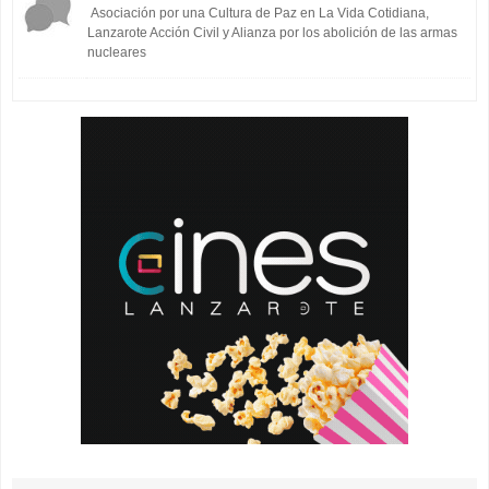
Asociación por una Cultura de Paz en La Vida Cotidiana,
Lanzarote Acción Civil y Alianza por los abolición de las armas
nucleares