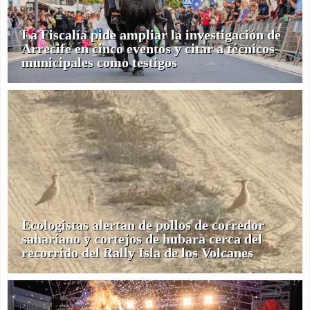
La Fiscalía pide ampliar la investigación de
Arrecife en cinco eventos y citar a técnicos
municipales como testigos
Ecologistas alertan de pollos de corredor
sahariano y cortejos de hubara cerca del
recorrido del Rally Isla de los Volcanes