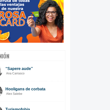
NIÓN
“Sapere aude”
Ana Carrasco
Hooligans de corbata
Alex Salebe
Turismofobia