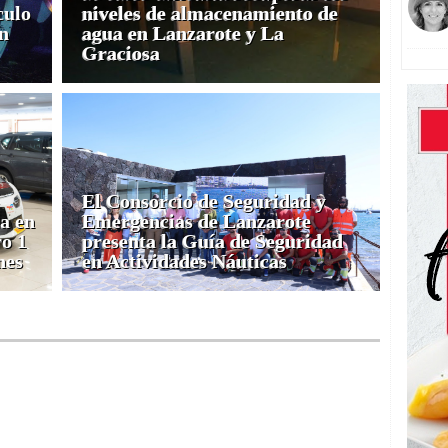
culo
niveles de almacenamiento de
en
agua en Lanzarote y La
Graciosa
El Consorcio de Seguridad y
a en
Emergencias de Lanzarote
o 1
presenta la Guía de Seguridad
nes
en Actividades Náuticas