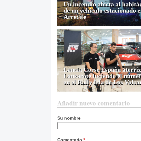
Un incendio afecta al habitá
de un vehículo estacionado 
Arrecife
Lancia Corse España aterriz
Lanzarote luciendo el númer
en el Rally Isla de Los Volca
Añadir nuevo comentario
Su nombre
Comentario
*