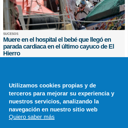
SUCESOS
Muere en el hospital el bebé que llegó en
parada cardiaca en el último cayuco de El
Hierro
EFE
0 COMENTARIOS
Utilizamos cookies propias y de
terceros para mejorar su experiencia y
nuestros servicios, analizando la
navegación en nuestro sitio web
Quiero saber más
© SIROCO INFORMACIÓN SL | Tel. 828 081 655 | Móvil y WhatsApp 606 845
886 |
info@diariodelanzarote.com
DiariodeCanarias.es
|
Diario de Lanzarote
|
Diario de Fuerteventura