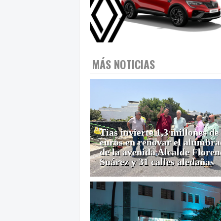
MÁS NOTICIAS
Tías invierte 1,3 millones de
euros en renovar el alumbr
de la avenida Alcalde Floren
Suárez y 31 calles aledañas