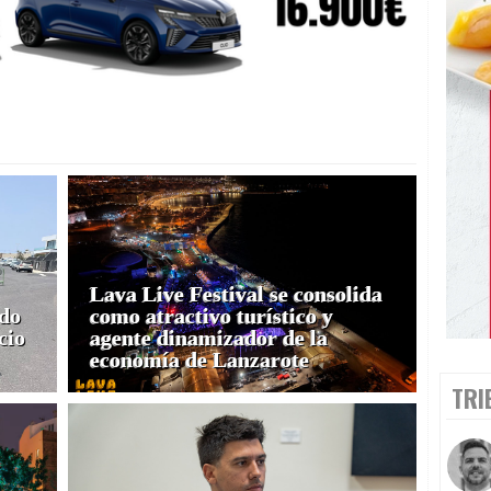
Lava Live Festival se consolida
ado
como atractivo turístico y
cio
agente dinamizador de la
economía de Lanzarote
TRI