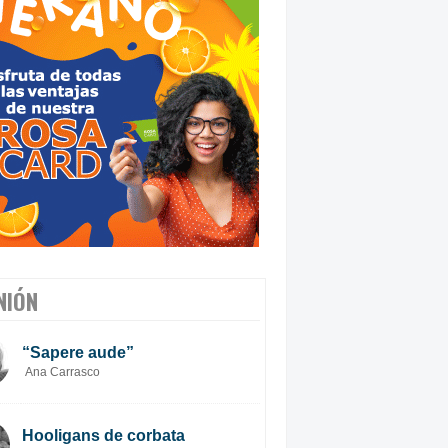
NIÓN
“Sapere aude”
Ana Carrasco
Hooligans de corbata