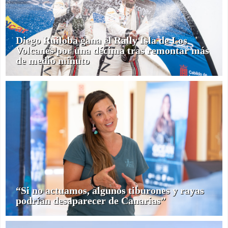
Diego Ruiloba gana el Rally Isla de Los
Volcanes por una décima tras remontar más
de medio minuto
“Si no actuamos, algunos tiburones y rayas
podrían desaparecer de Canarias”