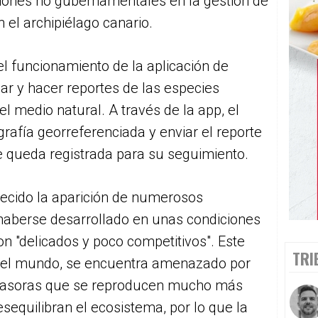
ciones no gubernamentales en la gestión de
 el archipiélago canario.
l funcionamiento de la aplicación de
ar y hacer reportes de las especies
el medio natural. A través de la app, el
rafía georreferenciada y enviar el reporte
e queda registrada para su seguimiento.
orecido la aparición de numerosos
aberse desarrollado en unas condiciones
 "delicados y poco competitivos". Este
TRI
en el mundo, se encuentra amenazado por
nvasoras que se reproducen mucho más
sequilibran el ecosistema, por lo que la