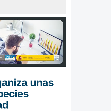
ganiza unas
pecies
ad