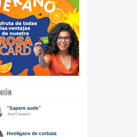
NIÓN
“Sapere aude”
Ana Carrasco
Hooligans de corbata