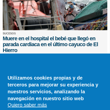
SUCESOS
Muere en el hospital el bebé que llegó en
parada cardiaca en el último cayuco de El
Hierro
EFE
0 COMENTARIOS
Utilizamos cookies propias y de
terceros para mejorar su experiencia y
nuestros servicios, analizando la
navegación en nuestro sitio web
Quiero saber más
© SIROCO INFORMACIÓN SL | Tel. 828 081 655 | Móvil y WhatsApp 606 845
886 |
info@diariodelanzarote.com