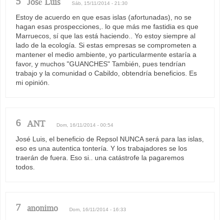
5
José Luis
Sáb, 15/11/2014 - 21:30
Estoy de acuerdo en que esas islas (afortunadas), no se
hagan esas prospecciones,. lo que más me fastidia es que
Marruecos, sí que las está haciendo.. Yo estoy siempre al
lado de la ecología. Si estas empresas se comprometen a
mantener el medio ambiente, yo particularmente estaría a
favor, y muchos "GUANCHES" También, pues tendrían
trabajo y la comunidad o Cabildo, obtendría beneficios. Es
mi opinión.
6
ANT
Dom, 16/11/2014 - 00:54
José Luis, el beneficio de Repsol NUNCA será para las islas,
eso es una autentica tontería. Y los trabajadores se los
traerán de fuera. Eso si.. una catástrofe la pagaremos
todos.
7
anonimo
Dom, 16/11/2014 - 16:33