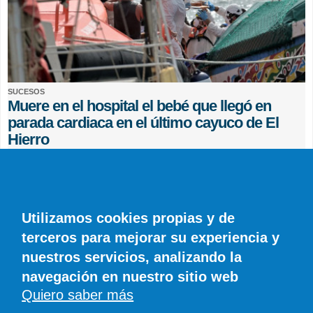
SUCESOS
Muere en el hospital el bebé que llegó en
parada cardiaca en el último cayuco de El
Hierro
EFE
0 COMENTARIOS
Utilizamos cookies propias y de
terceros para mejorar su experiencia y
nuestros servicios, analizando la
navegación en nuestro sitio web
Quiero saber más
© SIROCO INFORMACIÓN SL | Tel. 828 081 655 | Móvil y WhatsApp 606 845
886 |
info@diariodelanzarote.com