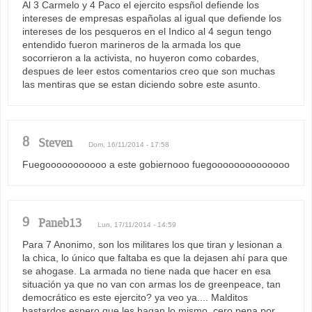
Al 3 Carmelo y 4 Paco el ejercito espsñol defiende los
intereses de empresas españolas al igual que defiende los
intereses de los pesqueros en el Indico al 4 segun tengo
entendido fueron marineros de la armada los que
socorrieron a la activista, no huyeron como cobardes,
despues de leer estos comentarios creo que son muchas
las mentiras que se estan diciendo sobre este asunto.
8
Steven
Dom, 16/11/2014 - 17:58
Fuegooooooooooo a este gobiernooo fuegoooooooooooooo
9
Paneb13
Lun, 17/11/2014 - 14:59
Para 7 Anonimo, son los militares los que tiran y lesionan a
la chica, lo único que faltaba es que la dejasen ahí para que
se ahogase. La armada no tiene nada que hacer en esa
situación ya que no van con armas los de greenpeace, tan
democrático es este ejercito? ya veo ya.... Malditos
bastardos espero que les hagan lo mismo, cero pena por