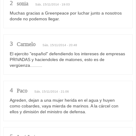
2
sonia
Sáb, 15/11/2014 - 19:03
Muchas gracias a Greenpeace por luchar junto a nosotros
donde no podemos llegar.
3
Carmelo
Sáb, 15/11/2014 - 20:48
El ejercito "español" defendiendo los intereses de empresas
PRIVADAS y haciendoles de matones, esto es de
vergüenza..........
4
Paco
Sáb, 15/11/2014 - 21:06
Agreden, dejan a una mujer herida en el agua y huyen
como cobardes, vaya mierda de marinos. A la cárcel con
ellos y dimisión del ministro de defensa.