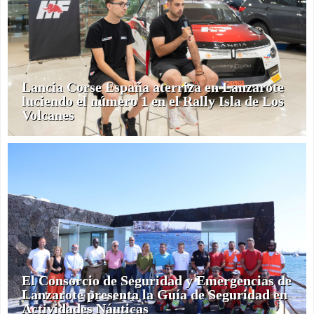
Lancia Corse España aterriza en Lanzarote
luciendo el número 1 en el Rally Isla de Los
Volcanes
El Consorcio de Seguridad y Emergencias de
Lanzarote presenta la Guía de Seguridad en
Actividades Náuticas