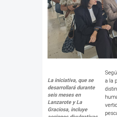
Segú
La iniciativa, que se
a la 
desarrollará durante
disti
seis meses en
human
Lanzarote y La
verti
Graciosa, incluye
pesca
acciones divulgativas,