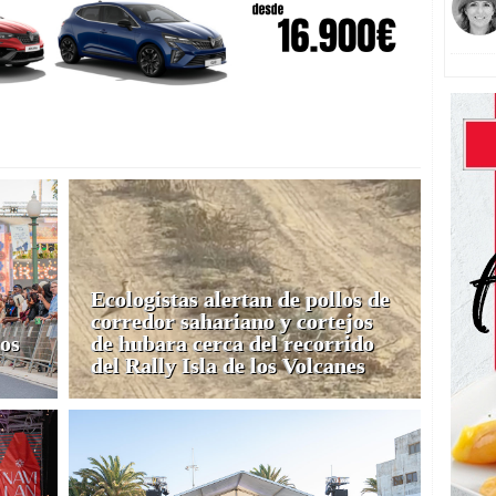
Ecologistas alertan de pollos de
corredor sahariano y cortejos
cos
de hubara cerca del recorrido
del Rally Isla de los Volcanes