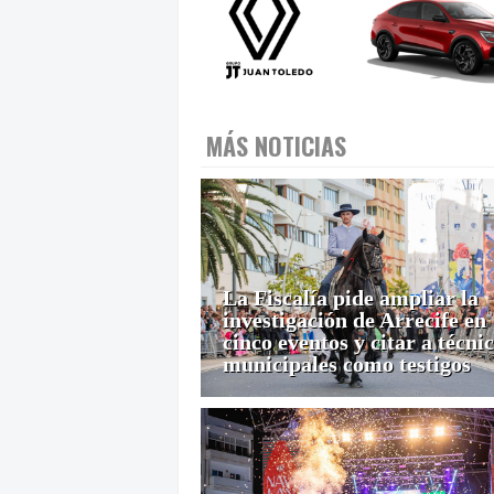
MÁS NOTICIAS
La Fiscalía pide ampliar la
investigación de Arrecife en
cinco eventos y citar a técni
municipales como testigos