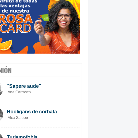
NIÓN
“Sapere aude”
Ana Carrasco
Hooligans de corbata
Alex Salebe
Turismofobia