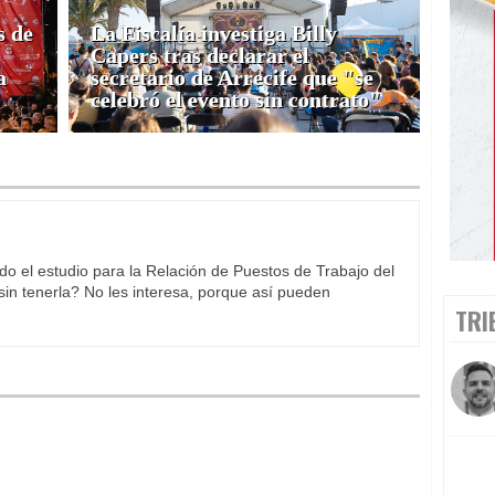
s de
La Fiscalía investiga Billy
Capers tras declarar el
a
secretario de Arrecife que "se
celebró el evento sin contrato"
o el estudio para la Relación de Puestos de Trabajo del
sin tenerla? No les interesa, porque así pueden
TRI