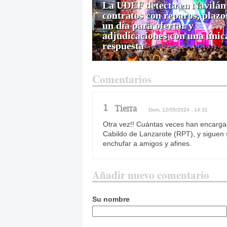
La UDEF detecta en Navilán
contratos con reparos, plazo
un día para ofertar y
adjudicaciones con una únic
respuesta
Comentarios
1
Tierra
Dom, 12/05/2024 - 14:31
Otra vez!! Cuántas veces han encargad
Cabildo de Lanzarote (RPT), y siguen 
enchufar a amigos y afines.
Añadir nuevo comentario
Su nombre