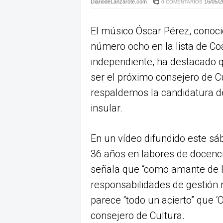
DiariodeLanzarote.com
16/05/2
0 COMENTARIOS
El músico Óscar Pérez, conoci
número ocho en la lista de Coa
independiente, ha destacado q
ser el próximo consejero de C
respaldemos la candidatura d
insular.
En un vídeo difundido este s
36 años en labores de docencia
señala que “como amante de la
responsabilidades de gestión r
parece “todo un acierto” que 
consejero de Cultura.