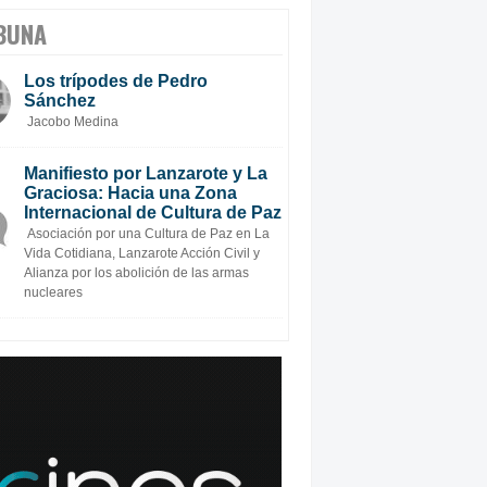
BUNA
Los trípodes de Pedro
Sánchez
Jacobo Medina
Manifiesto por Lanzarote y La
Graciosa: Hacia una Zona
Internacional de Cultura de Paz
Asociación por una Cultura de Paz en La
Vida Cotidiana, Lanzarote Acción Civil y
Alianza por los abolición de las armas
nucleares