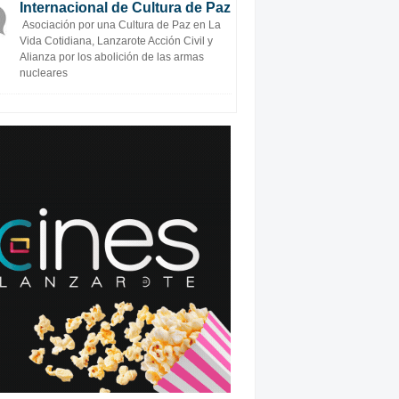
Internacional de Cultura de Paz
Asociación por una Cultura de Paz en La
Vida Cotidiana, Lanzarote Acción Civil y
Alianza por los abolición de las armas
nucleares