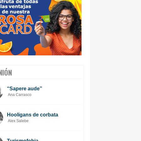
NIÓN
“Sapere aude”
Ana Carrasco
Hooligans de corbata
Alex Salebe
Turismofobia