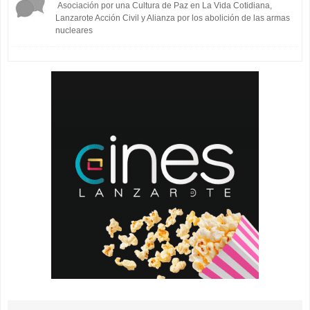
Asociación por una Cultura de Paz en La Vida Cotidiana,
Lanzarote Acción Civil y Alianza por los abolición de las armas
nucleares