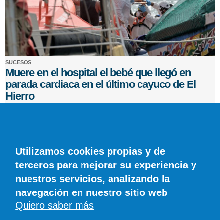
SUCESOS
Muere en el hospital el bebé que llegó en
parada cardiaca en el último cayuco de El
Hierro
EFE
0 COMENTARIOS
Utilizamos cookies propias y de
terceros para mejorar su experiencia y
nuestros servicios, analizando la
navegación en nuestro sitio web
Quiero saber más
© SIROCO INFORMACIÓN SL | Tel. 828 081 655 | Móvil y WhatsApp 606 845
886 |
info@diariodelanzarote.com