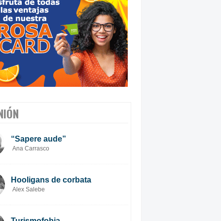
NIÓN
“Sapere aude”
Ana Carrasco
Hooligans de corbata
Alex Salebe
Turismofobia