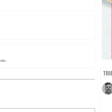
ando.
TRI