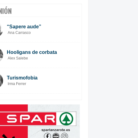
NIÓN
“Sapere aude”
Ana Carrasco
Hooligans de corbata
Alex Salebe
Turismofobia
Irma Ferrer