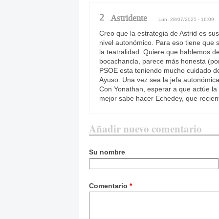
2
Astridente
Lun, 28/07/2025 - 16:09
Creo que la estrategia de Astrid es sus
nivel autonómico. Para eso tiene que s
la teatralidad. Quiere que hablemos de 
bocachancla, parece más honesta (po
PSOE esta teniendo mucho cuidado de n
Ayuso. Una vez sea la jefa autonómica,
Con Yonathan, esperar a que actúe la 
mejor sabe hacer Echedey, que recien
Añadir nuevo comentario
Su nombre
Comentario
*