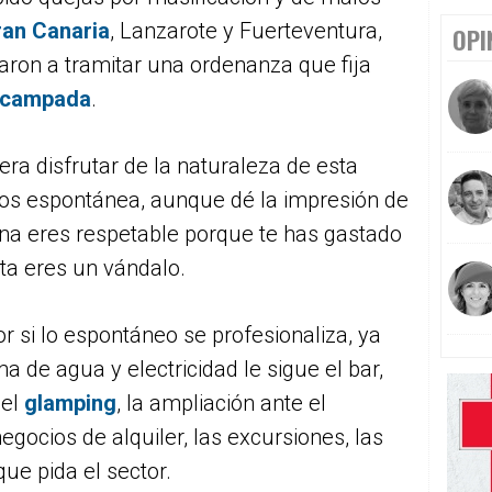
an Canaria
, Lanzarote y Fuerteventura,
OPI
on a tramitar una ordenanza que fija
 acampada
.
era disfrutar de la naturaleza de esta
s espontánea, aunque dé la impresión de
na eres respetable porque te has gastado
eta eres un vándalo.
or si lo espontáneo se profesionaliza, ya
 de agua y electricidad le sigue el bar,
 el
glamping
, la ampliación ante el
gocios de alquiler, las excursiones, las
que pida el sector.