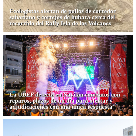
Ecologistas alertan de pollos de corredor
sahariano y cortejos de hubara cerca del
recorrido del Rally Isla de los Volcanes
La UDEF detecta en Navilán contratos con
reparos, plazos de un día para ofertar y
adjudicaciones con una única respuesta