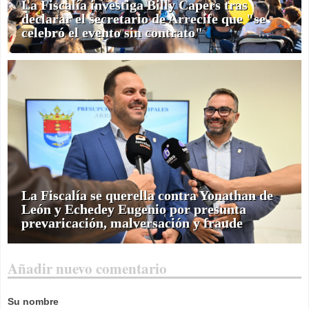
La Fiscalía investiga Billy Capers tras
declarar el secretario de Arrecife que "se
celebró el evento sin contrato"
La Fiscalía se querella contra Yonathan de
León y Echedey Eugenio por presunta
prevaricación, malversación y fraude
Añadir nuevo comentario
Su nombre