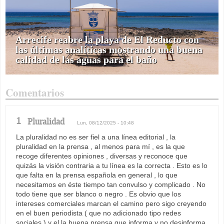
Arrecife reabre la playa de El Reducto con
las últimas analíticas mostrando una buena
calidad de las aguas para el baño
Comentarios
1
Pluralidad
Lun, 08/12/2025 - 10:48
La pluralidad no es ser fiel a una línea editorial , la
pluralidad en la prensa , al menos para mí , es la que
recoge diferentes opiniones , diversas y reconoce que
quizás la visión contraria a tu línea es la correcta . Esto es lo
que falta en la prensa española en general , lo que
necesitamos en éste tiempo tan convulso y complicado . No
todo tiene que ser blanco o negro . Es obvio que los
intereses comerciales marcan el camino pero sigo creyendo
en el buen periodista ( que no adicionado tipo redes
sociales ) y el la buena prensa que informa y no desinforma.