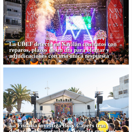
La UDEF detecta en Navilán contratos con
reparos, plazos de un día para ofertar y
adjudicaciones con una única respuesta
La Fiscalía investiga Billy Capers tras
declarar el secretario de Arrecife que "se