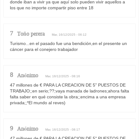
donde iban a vivir ya que aquí solo pueden vivir aquellos a
los que no importe compartir piso entre 18
7
Toño perera
Mar, 16/12/2025 - 06:12
Turismo...en el pasado fue una bendición,en el presente un
cáncer para el conejero trabajador
8
Anónimo
Mar, 16/12/2025 - 08:16
47 millones de € PARA LA CREACION DE 5" PUESTOS DE
TRABAJO;;en serio;??;vaya manada de ladrones;ahora falta
falta saber en qué consiste la obra;;encima a una empresa
privada;;*El mundo al reves)
9
Anónimo
Mar, 16/12/2025 - 08:17
47 millones de € PARA LA CREACION DE 5" PUESTOS DE