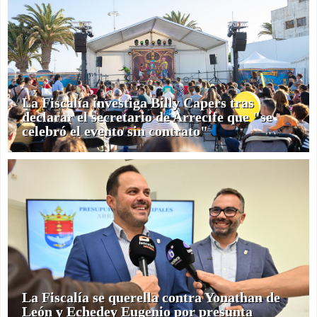
La Fiscalía investiga Billy Capers tras
declarar el secretario de Arrecife que "se
celebró el evento sin contrato"
La Fiscalía se querella contra Yonathan de
León y Echedey Eugenio por presunta