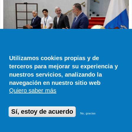
Utilizamos cookies propias y de
terceros para mejorar su experiencia y
nuestros servicios, analizando la
DEPORTES
Tras el Mundial, el canario Yéremy Pino se
navegación en nuestro sitio web
marca un nuevo reto: ganar la Liga de
Quiero saber más
Campeones
EFE
0 COMENTARIOS
Sí, estoy de acuerdo
No, gracias