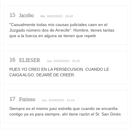
15
Jacobo
Mié, 30/03/2022 - 16:42
"Casualmente todas mis causas judiciales caen en el
Juzgado número dos de Arrecife". Hombre, tienes tantas
que a la fuerza en alguna se tienen que repetir
16
ELIESER
Jue, 31/03/2022 - 10:25
PUES YO CREO EN LA PERSECUSION. CUANDO LE
CAIGA ALGO, DEJARÉ DE CREER.
17
Furioso
Jue, 31/03/2022 - 11:14
Siempre es el mismo juez estrella que cuando se encariña
contigo ya es para siempre, ahí tiene razón el Sr. San Ginés