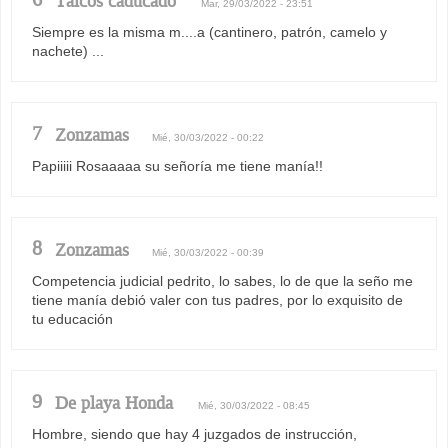
Talcos caducado
Mar, 29/03/2022 - 23:51
Siempre es la misma m....a (cantinero, patrón, camelo y
nachete) ...
7
Zonzamas
Mié, 30/03/2022 - 00:22
Papiiiii Rosaaaaa su señoría me tiene manía!!
8
Zonzamas
Mié, 30/03/2022 - 00:39
Competencia judicial pedrito, lo sabes, lo de que la seño me
tiene manía debió valer con tus padres, por lo exquisito de
tu educación
9
De playa Honda
Mié, 30/03/2022 - 08:45
Hombre, siendo que hay 4 juzgados de instrucción,