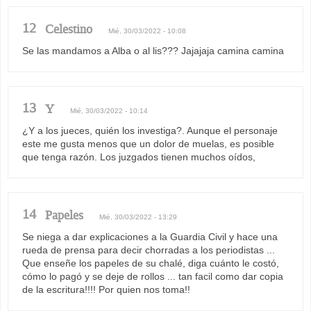
12
Celestino
Mié, 30/03/2022 - 10:08
Se las mandamos a Alba o al lis??? Jajajaja camina camina
13
Y
Mié, 30/03/2022 - 10:14
¿Y a los jueces, quién los investiga?. Aunque el personaje
este me gusta menos que un dolor de muelas, es posible
que tenga razón. Los juzgados tienen muchos oídos,
14
Papeles
Mié, 30/03/2022 - 13:29
Se niega a dar explicaciones a la Guardia Civil y hace una
rueda de prensa para decir chorradas a los periodistas ...
Que enseñe los papeles de su chalé, diga cuánto le costó,
cómo lo pagó y se deje de rollos ... tan facil como dar copia
de la escritura!!!! Por quien nos toma!!