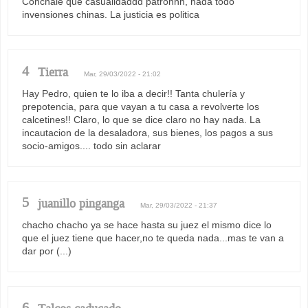
Conchale que casualidaddd patronnn, nada todo
invensiones chinas. La justicia es politica
4
Tierra
Mar, 29/03/2022 - 21:02
Hay Pedro, quien te lo iba a decir!! Tanta chulería y
prepotencia, para que vayan a tu casa a revolverte los
calcetines!! Claro, lo que se dice claro no hay nada. La
incautacion de la desaladora, sus bienes, los pagos a sus
socio-amigos.... todo sin aclarar
5
juanillo pinganga
Mar, 29/03/2022 - 21:37
chacho chacho ya se hace hasta su juez el mismo dice lo
que el juez tiene que hacer,no te queda nada...mas te van a
dar por (...)
6