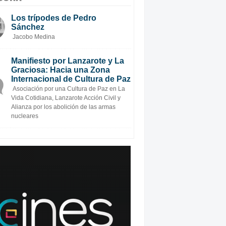
Los trípodes de Pedro
Sánchez
Jacobo Medina
Manifiesto por Lanzarote y La
Graciosa: Hacia una Zona
Internacional de Cultura de Paz
Asociación por una Cultura de Paz en La
Vida Cotidiana, Lanzarote Acción Civil y
Alianza por los abolición de las armas
nucleares