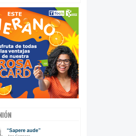
NIÓN
“Sapere aude”