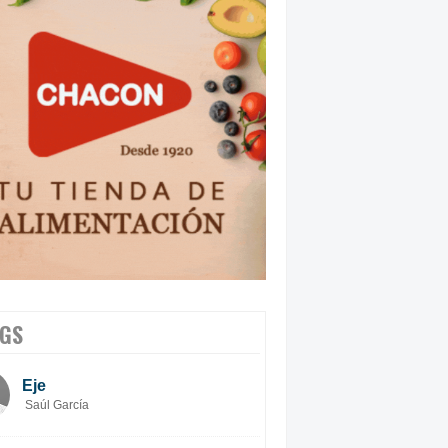
GS
Eje
Saúl García