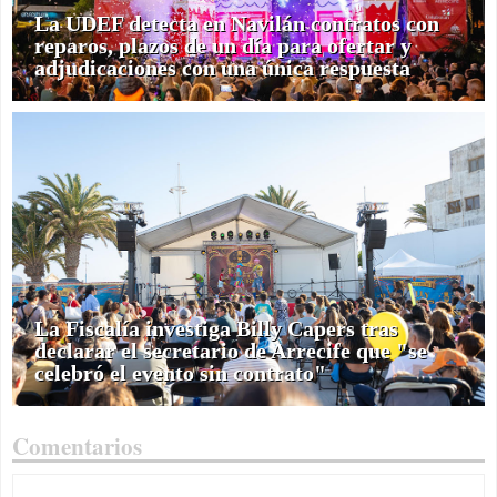
La UDEF detecta en Navilán contratos con
reparos, plazos de un día para ofertar y
adjudicaciones con una única respuesta
La Fiscalía investiga Billy Capers tras
declarar el secretario de Arrecife que "se
celebró el evento sin contrato"
Comentarios