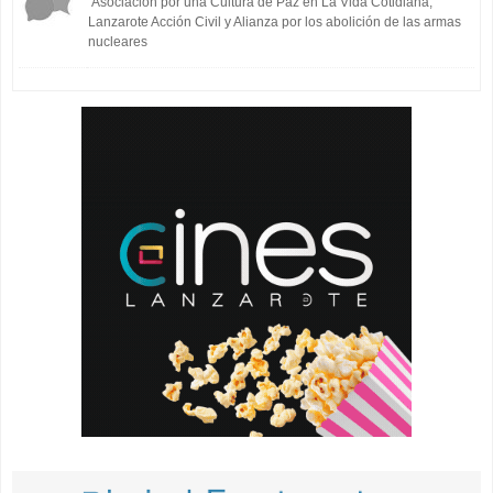
Asociación por una Cultura de Paz en La Vida Cotidiana,
Lanzarote Acción Civil y Alianza por los abolición de las armas
nucleares