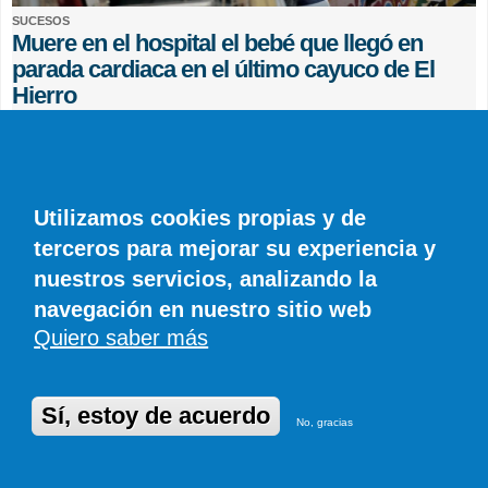
SUCESOS
Muere en el hospital el bebé que llegó en
parada cardiaca en el último cayuco de El
Hierro
EFE
0 COMENTARIOS
Utilizamos cookies propias y de
terceros para mejorar su experiencia y
nuestros servicios, analizando la
navegación en nuestro sitio web
Quiero saber más
© SIROCO INFORMACIÓN SL | Tel. 828 081 655 | Móvil y WhatsApp 606 845
886 |
info@diariodelanzarote.com
DiariodeCanarias.es
|
Diario de Lanzarote
|
Diario de Fuerteventura
Publicidad
|
Aviso legal
|
Política de cookies
Sí, estoy de acuerdo
No, gracias
Desarrollado en Drupal por Suomitech