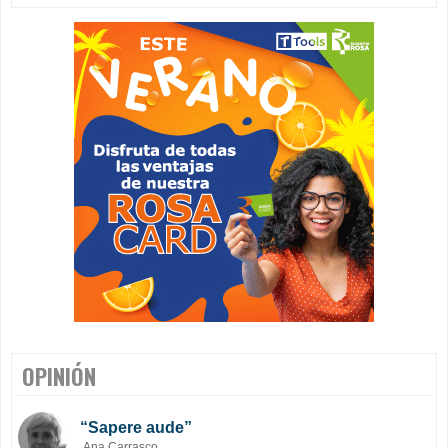
OPINIÓN
“Sapere aude”
Ana Carrasco