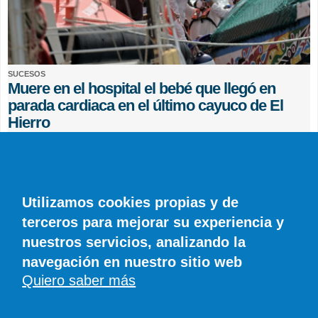
SUCESOS
Muere en el hospital el bebé que llegó en
parada cardiaca en el último cayuco de El
Hierro
EFE
0 COMENTARIOS
Utilizamos cookies propias y de
terceros para mejorar su experiencia y
nuestros servicios, analizando la
navegación en nuestro sitio web
Quiero saber más
© SIROCO INFORMACIÓN SL | Tel. 828 081 655 | Móvil y WhatsApp 606 845
886 |
info@diariodelanzarote.com
DiariodeCanarias.es
|
Diario de Lanzarote
|
Diario de Fuerteventura