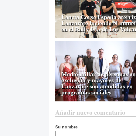
Lancia Corse España aterriz
Lanzarote luciendo el númer
en el Rally Isla de Los Volca
Medio millar de personas en
exclusión y mayores de
Lanzarote son atendidas en
programas sociales
Añadir nuevo comentario
Su nombre