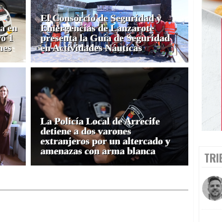
El Consorcio de Seguridad y
a en
Emergencias de Lanzarote
o 1
presenta la Guía de Seguridad
nes
en Actividades Náuticas
La Policía Local de Arrecife
detiene a dos varones
extranjeros por un altercado y
amenazas con arma blanca
TRI